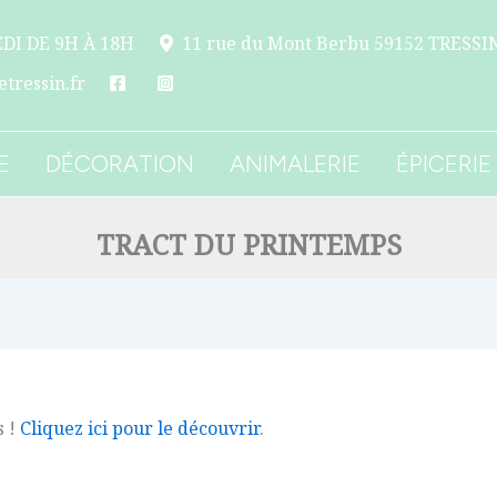
DI DE 9H À 18H
11 rue du Mont Berbu 59152 TRESSI
tressin.fr
E
DÉCORATION
ANIMALERIE
ÉPICERIE
TRACT DU PRINTEMPS
s !
Cliquez ici pour le découvrir
.