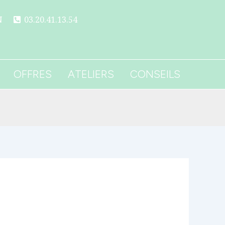
N
03.20.41.13.54
OFFRES
ATELIERS
CONSEILS