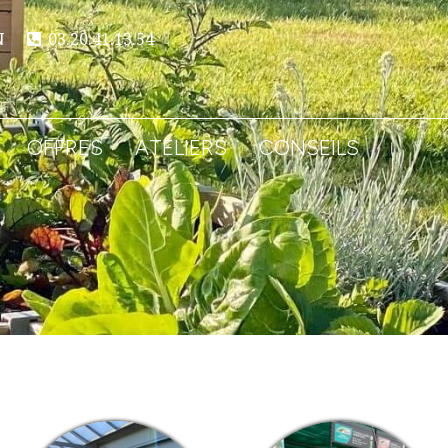
N
03.20.41.13.54
OFFRES
ATELIERS
CONSEILS