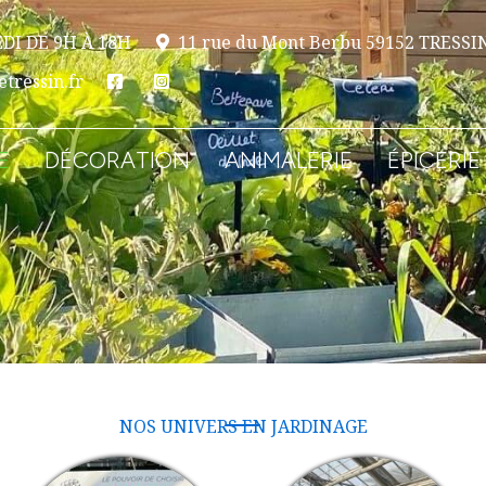
DI DE 9H À 18H
11 rue du Mont Berbu 59152 TRESSI
tressin.fr
E
DÉCORATION
ANIMALERIE
ÉPICERIE
NOS UNIVERS EN JARDINAGE