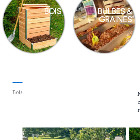
BOIS
BULBES &
GRAINES
Bois
N