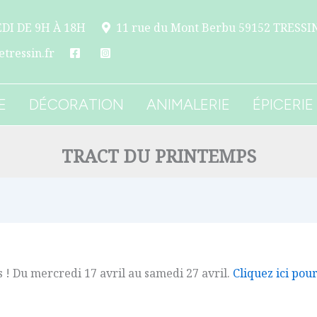
DI DE 9H À 18H
11 rue du Mont Berbu 59152 TRESSI
tressin.fr
E
DÉCORATION
ANIMALERIE
ÉPICERIE
TRACT DU PRINTEMPS
! Du mercredi 17 avril au samedi 27 avril.
Cliquez ici pou