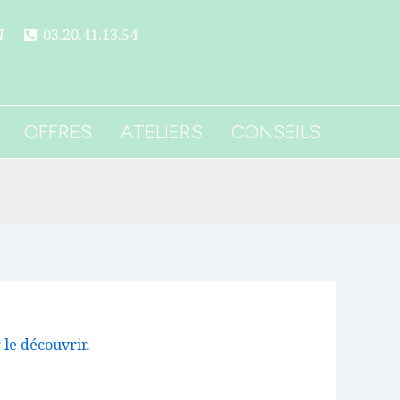
N
03.20.41.13.54
OFFRES
ATELIERS
CONSEILS
r le découvrir
.