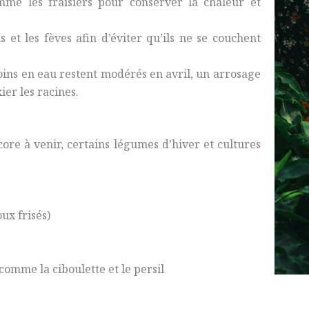
me les fraisiers pour conserver la chaleur et
s et les fèves afin d’éviter qu’ils ne se couchent
soins en eau restent modérés en avril, un arrosage
er les racines.
core à venir, certains légumes d’hiver et cultures
ux frisés)
comme la ciboulette et le persil