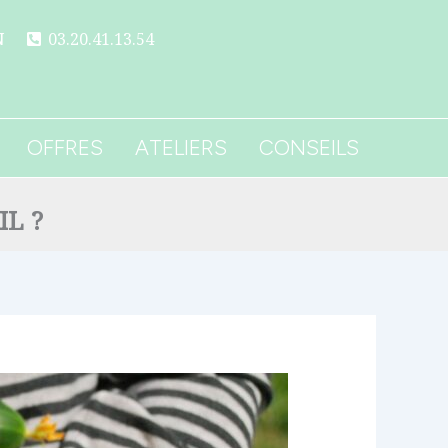
N
03.20.41.13.54
OFFRES
ATELIERS
CONSEILS
IL ?