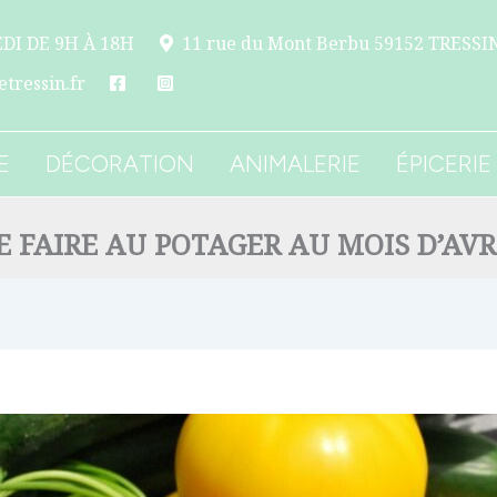
DI DE 9H À 18H
11 rue du Mont Berbu 59152 TRESSI
tressin.fr
E
DÉCORATION
ANIMALERIE
ÉPICERIE
 FAIRE AU POTAGER AU MOIS D’AVR