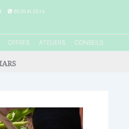
N
03.20.41.13.54
OFFRES
ATELIERS
CONSEILS
MARS