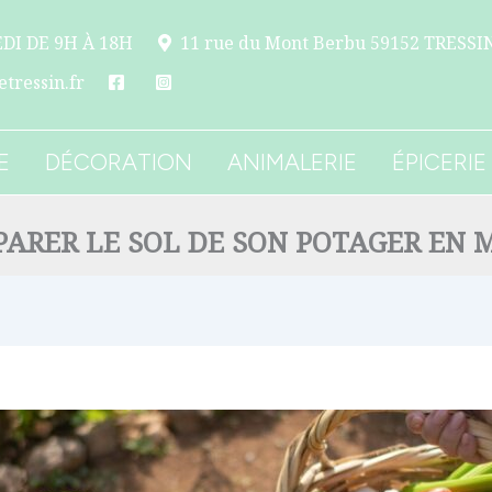
DI DE 9H À 18H
11 rue du Mont Berbu 59152 TRESSI
tressin.fr
E
DÉCORATION
ANIMALERIE
ÉPICERIE
PARER LE SOL DE SON POTAGER EN 