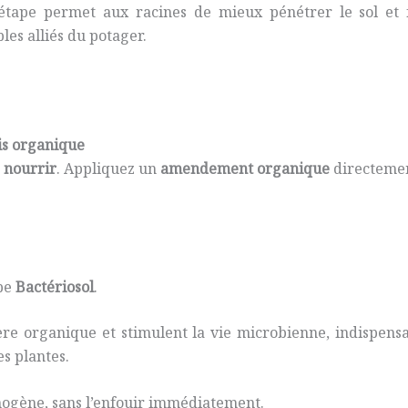
étape permet aux racines de mieux pénétrer le sol et fa
bles alliés du potager.
ais organique
e
nourrir
. Appliquez un
amendement organique
directemen
pe
Bactériosol
.
ère organique et stimulent la vie microbienne, indispensa
s plantes.
mogène, sans l’enfouir immédiatement.