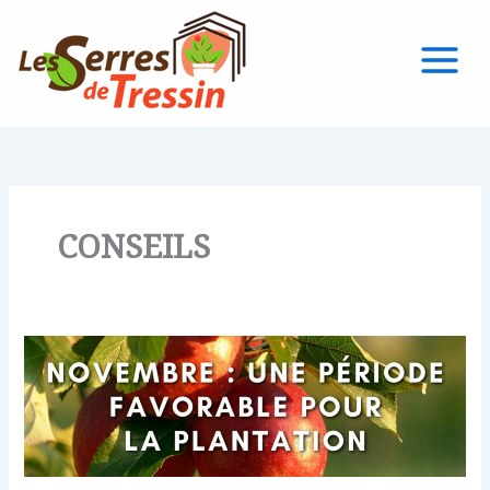
Aller
au
contenu
CONSEILS
NOVEMBRE
:
UNE
PÉRIODE
FAVORABLE
POUR